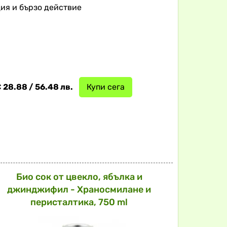
ция и бързо действие
 28.88 / 56.48 лв.
Купи сега
Био сок от цвекло, ябълка и
джинджифил - Храносмилане и
перисталтика, 750 ml