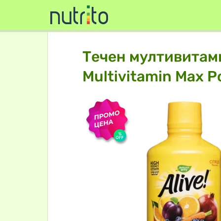
Течен мултивитами
Multivitamin Max P