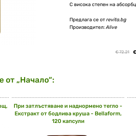
С висока степен на абсорб
Предлага се от
revita.bg
Производител:
Alive
€
€ 72.21
 от „Начало“:
ощ,
При затлъстяване и наднормено тегло -
Екстракт от бодлива круша - Bellaform,
120 капсули