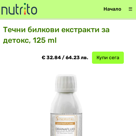
Начало
☰
Течни билкови екстракти за
детокс, 125 ml
€ 32.84 / 64.23 лв.
Купи сега