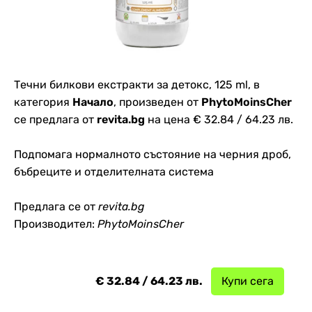
Течни билкови екстракти за детокс, 125 ml, в
категория
Начало
, произведен от
PhytoMoinsCher
се предлага от
revita.bg
на цена € 32.84 / 64.23 лв.
Подпомага нормалното състояние на черния дроб,
бъбреците и отделителната система
Предлага се от
revita.bg
Производител:
PhytoMoinsCher
€ 32.84 / 64.23 лв.
Купи сега