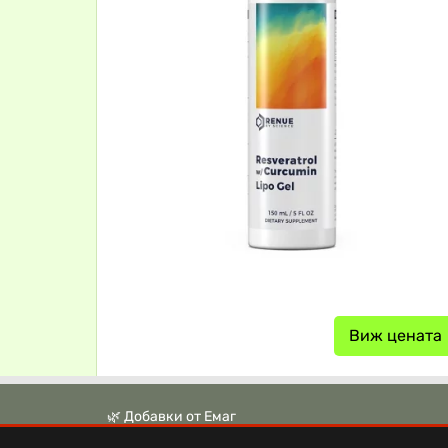
Виж цената
🌿 Добавки от Емаг
🌿 Аптека Ревита