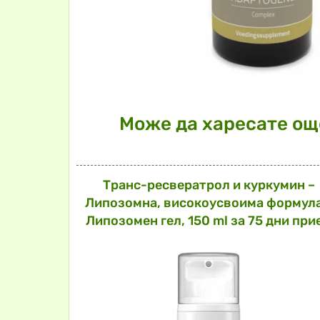
Може да харесате още
Транс-ресвератрол и куркумин –
Липозомна, високоусвоима формула
Липозомен гел, 150 ml за 75 дни при