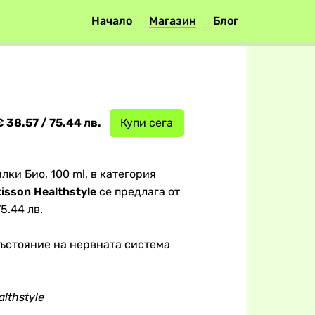
Начало
Магазин
Блог
€ 38.57 / 75.44 лв.
Купи сега
лки Био, 100 ml, в категория
isson Healthstyle
се предлага от
5.44 лв.
ъстояние на нервната система
althstyle