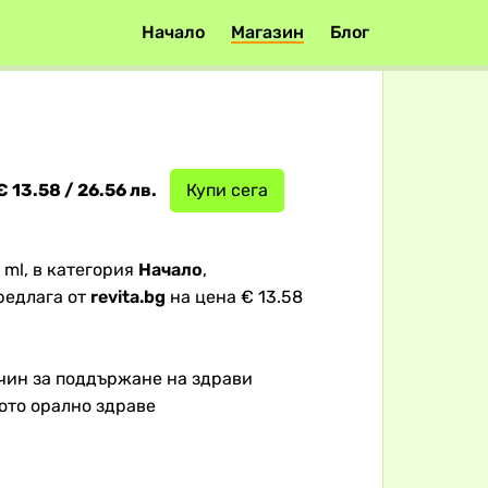
Начало
Магазин
Блог
€ 13.58 / 26.56 лв.
Купи сега
 ml, в категория
Начало
,
редлага от
revita.bg
на цена € 13.58
чин за поддържане на здрави
ото орално здраве