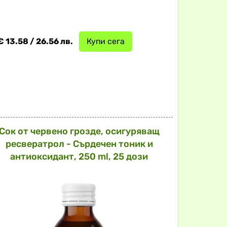
€ 13.58 / 26.56 лв.
Купи сега
Сок от червено грозде, осигуряващ
ресвератрол - Сърдечен тоник и
антиоксидант, 250 ml, 25 дози