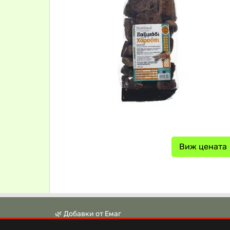
Виж цената
🌿 Добавки от Емаг
🌿 Аптека Ревита