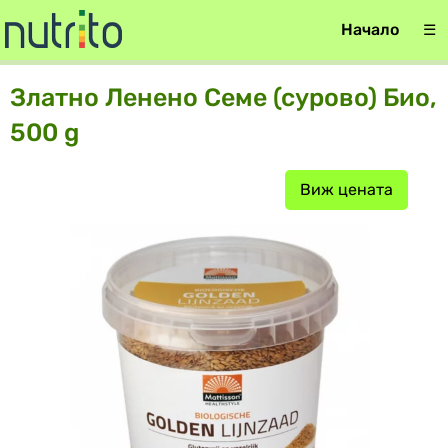
Начало
☰
Златно Ленено Семе (сурово) Био,
500 g
Виж цената