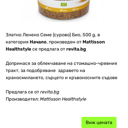
Златно Ленено Семе (сурово) Био, 500 g, в
категория
Начало
, произведен от
Mattisson
Healthstyle
се предлага от
revita.bg
Допринася за облекчаване на стомашно-чревния
тракт, за подобряване здравето на
храносмилането, сърцето и кръвоносните съдове
Предлага се от
revita.bg
Производител:
Mattisson Healthstyle
Виж цената