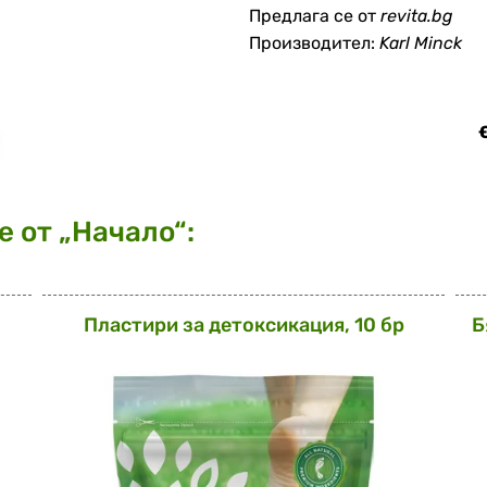
Предлага се от
revita.bg
Производител:
Karl Minck
€
 от „Начало“:
Плaстири за детоксикация, 10 бр
Б