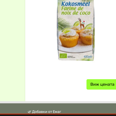
Виж цената
🌿 Добавки от Емаг