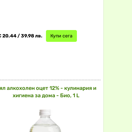
 20.44 / 39.98 лв.
Купи сега
ял алкохолен оцет 12% - кулинария и
хигиена за дома - Био, 1 L