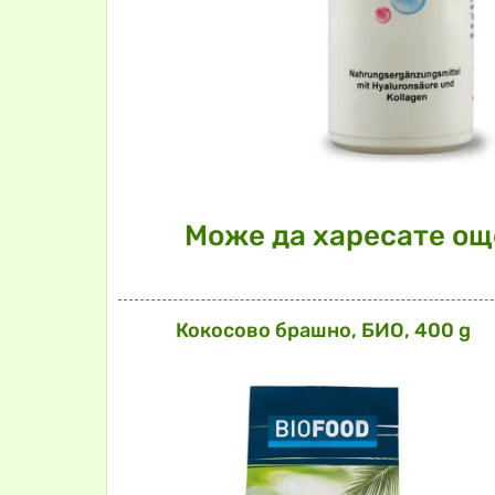
Може да харесате още
Кокосово брашно, БИО, 400 g