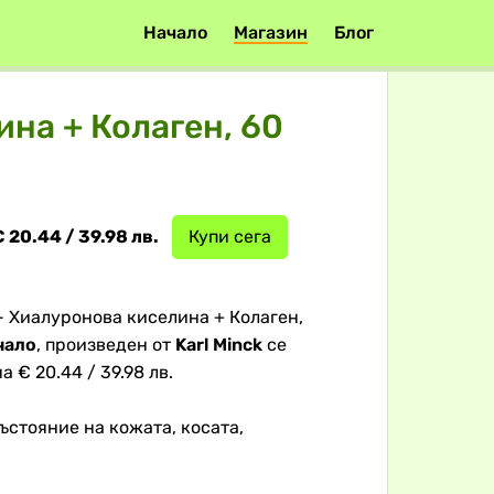
Начало
Магазин
Блог
ина + Колаген, 60
 20.44 / 39.98 лв.
Купи сега
- Хиалуронова киселина + Колаген,
чало
, произведен от
Karl Minck
се
а € 20.44 / 39.98 лв.
ъстояние на кожата, косата,