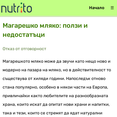
Начало
☰
Магарешко мляко: ползи и
недостатъци
Отказ от отговорност
Магарешкото мляко може да звучи като нещо ново и
модерно на пазара на мляко, но в действителност то
съществува от хиляди години. Напоследък отново
стана популярно, особено в някои части на Европа,
привличайки както любителите на разнообразната
храна, които искат да опитат нови храни и напитки,
така и тези, които се стремят да ядат натурални