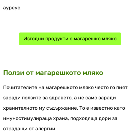
ауреус.
Изгодни продукти с магарешко мляко
Ползи от магарешкото мляко
Почитателите на магарешкото мляко често го пият
заради ползите за здравето, а не само заради
хранителното му съдържание. То е известно като
имуностимулираща храна, подходяща дори за
страдащи от алергии.