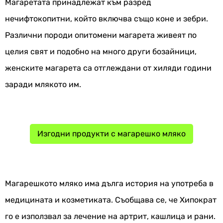
Магаретата принадлежат към разред
нечифтокопитни, който включва също коне и зебри.
Различни породи опитомени магарета живеят по
целия свят и подобно на много други бозайници,
женските магарета са отглеждани от хиляди години
заради млякото им.
Изгодни продукти с магарешко мляко
Магарешкото мляко има дълга история на употреба в
медицината и козметиката. Съобщава се, че Хипократ
го е използвал за лечение на артрит, кашлица и рани.