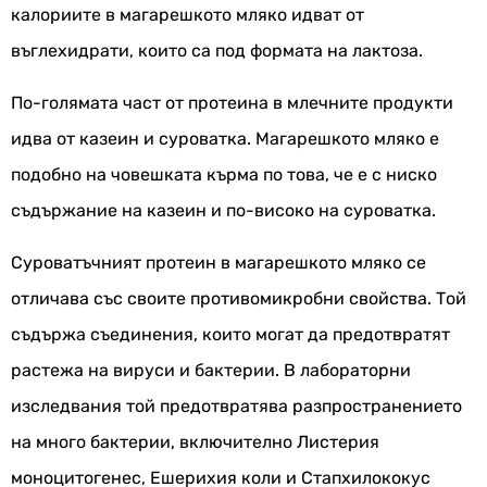
калориите в магарешкото мляко идват от
въглехидрати, които са под формата на лактоза.
По-голямата част от протеина в млечните продукти
идва от казеин и суроватка. Магарешкото мляко е
подобно на човешката кърма по това, че е с ниско
съдържание на казеин и по-високо на суроватка.
Суроватъчният протеин в магарешкото мляко се
отличава със своите противомикробни свойства. Той
съдържа съединения, които могат да предотвратят
растежа на вируси и бактерии. В лабораторни
изследвания той предотвратява разпространението
на много бактерии, включително Листерия
моноцитогенес, Ешерихия коли и Стапхилококус