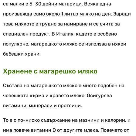
са малки с 5–30 дойни магарици. Всяка една
произвежда само около 1 литър мляко на ден. Заради
това млякото е трудно за намиране и се счита за
специален продукт. В Италия, където е особено
популярно, магарешкото мляко се използва в някои
бебешки храни.
Хранене с магарешко мляко
Състава на магарешкото мляко е много подобен на
човешката кърма и кравето мляко. Осигурява
витамини, минерали и протеини.
То е с по-ниско съдържание на мазнини и калории, и
има повече витамин D от другите млека. Повечето от