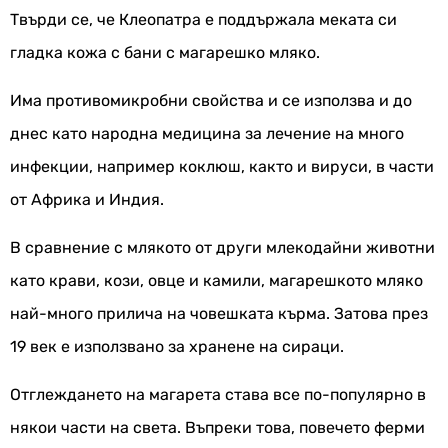
Твърди се, че Клеопатра е поддържала меката си
гладка кожа с бани с магарешко мляко.
Има противомикробни свойства и се използва и до
днес като народна медицина за лечение на много
инфекции, например коклюш, както и вируси, в части
от Африка и Индия.
В сравнение с млякото от други млекодайни животни
като крави, кози, овце и камили, магарешкото мляко
най-много прилича на човешката кърма. Затова през
19 век е използвано за хранене на сираци.
Отглеждането на магарета става все по-популярно в
някои части на света. Въпреки това, повечето ферми