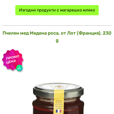
Изгодни продукти с магарешко мляко
Пчелен мед Медена роса, от Лот (Франция), 230
g