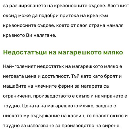
за разширяването на кръвоносните съдове. Азотният
оксид може да подобри притока на кръв към
кръвоносните съдове, което от своя страна намаля
кръвното Ви налягане.
Недостатъци на магарешкото мляко
Най-големият недостатък на магарешкото мляко е
неговата цена и достъпност. Тъй като като броят и
мащабите на млечните ферми за магарета са
ограничени, производството е скъпо и намирането е
трудно. Цената на магарешкото мляко, заедно с
ниското му съдържание на казеин, го правят скъпо и
трудно за използване за производство на сирене.