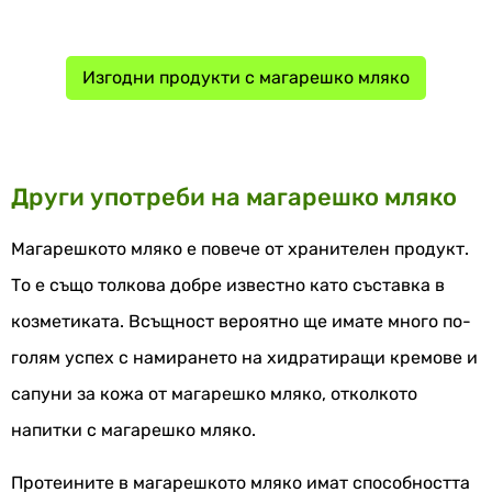
Изгодни продукти с магарешко мляко
Други употреби на магарешко мляко
Магарешкото мляко е повече от хранителен продукт.
То е също толкова добре известно като съставка в
козметиката. Всъщност вероятно ще имате много по-
голям успех с намирането на хидратиращи кремове и
сапуни за кожа от магарешко мляко, отколкото
напитки с магарешко мляко.
Протеините в магарешкото мляко имат способността