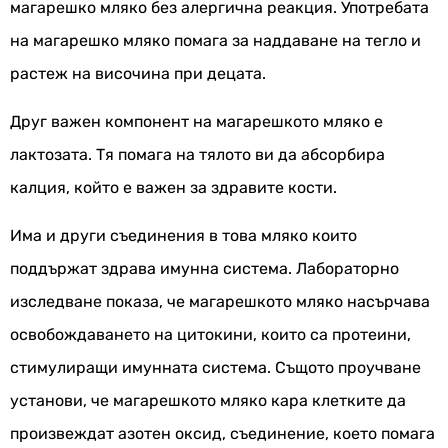
магарешко мляко без алергична реакция. Употребата
на магарешко мляко помага за наддаване на тегло и
растеж на височина при децата.
Друг важен компонент на магарешкото мляко е
лактозата. Тя помага на тялото ви да абсорбира
калция, който е важен за здравите кости.
Има и други съединения в това мляко които
поддържат здрава имунна система. Лабораторно
изследване показа, че магарешкото мляко насърчава
освобождаването на цитокини, които са протеини,
стимулиращи имунната система. Същото проучване
установи, че магарешкото мляко кара клетките да
произвеждат азотен оксид, съединение, което помага