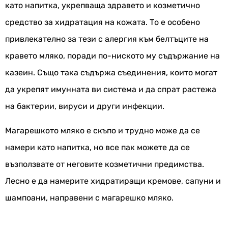
като напитка, укрепваща здравето и козметично
средство за хидратация на кожата. То е особено
привлекателно за тези с алергия към белтъците на
кравето мляко, поради по-ниското му съдържание на
казеин. Също така съдържа съединения, които могат
да укрепят имунната ви система и да спрат растежа
на бактерии, вируси и други инфекции.
Магарешкото мляко е скъпо и трудно може да се
намери като напитка, но все пак можете да се
възползвате от неговите козметични предимства.
Лесно е да намерите хидратиращи кремове, сапуни и
шампоани, направени с магарешко мляко.