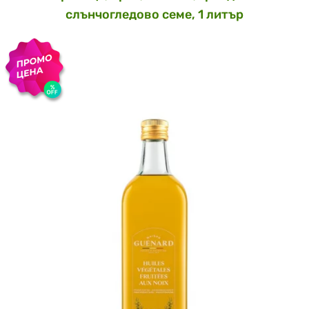
слънчогледово семе, 1 литър