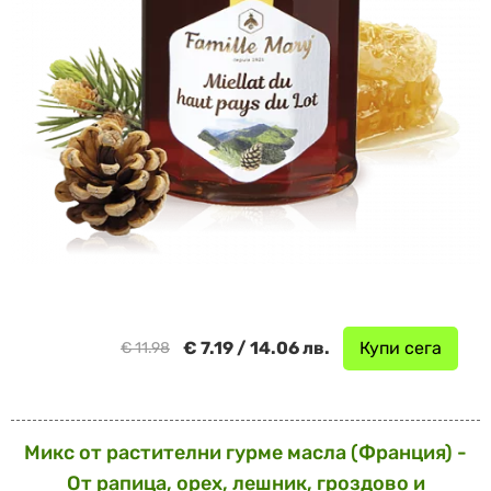
€ 7.19 / 14.06 лв.
Купи сега
€ 11.98
Микс от растителни гурме масла (Франция) -
От рапица, орех, лешник, гроздово и