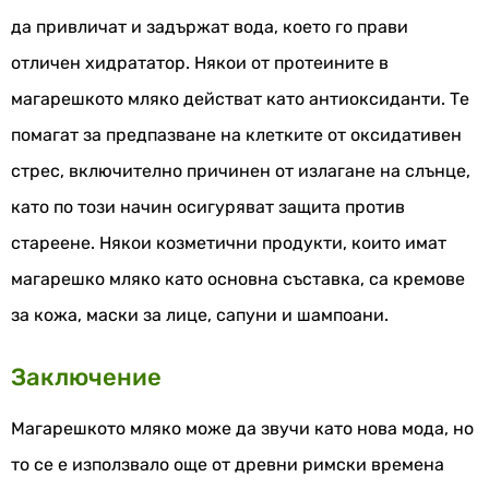
да привличат и задържат вода, което го прави
отличен хидрататор. Някои от протеините в
магарешкото мляко действат като антиоксиданти. Те
помагат за предпазване на клетките от оксидативен
стрес, включително причинен от излагане на слънце,
като по този начин осигуряват защита против
стареене. Някои козметични продукти, които имат
магарешко мляко като основна съставка, са кремове
за кожа, маски за лице, сапуни и шампоани.
Заключение
Магарешкото мляко може да звучи като нова мода, но
то се е използвало още от древни римски времена