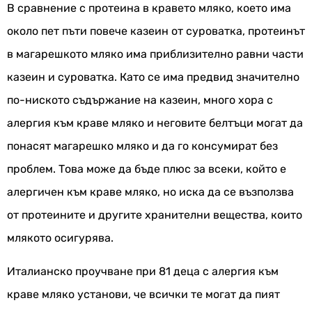
В сравнение с протеина в кравето мляко, което има
около пет пъти повече казеин от суроватка, протеинът
в магарешкото мляко има приблизително равни части
казеин и суроватка. Като се има предвид значително
по-ниското съдържание на казеин, много хора с
алергия към краве мляко и неговите белтъци могат да
понасят магарешко мляко и да го консумират без
проблем. Това може да бъде плюс за всеки, който е
алергичен към краве мляко, но иска да се възползва
от протеините и другите хранителни вещества, които
млякото осигурява.
Италианско проучване при 81 деца с алергия към
краве мляко установи, че всички те могат да пият